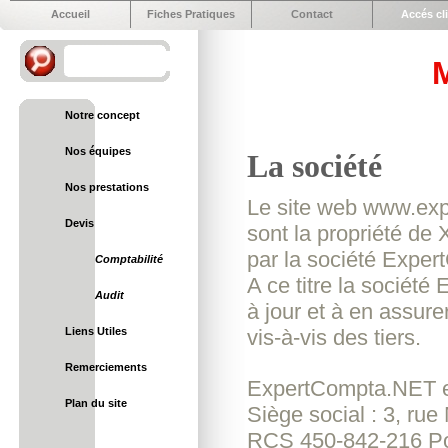
Accueil
Fiches Pratiques
Contact
Accés cl
Notre concept
Nos équipes
La société
Nos prestations
Le site web www.ex
Devis
sont la propriété de
par la société Expe
Comptabilité
A ce titre la sociét
Audit
à jour et à en assur
Liens Utiles
vis-à-vis des tiers.
Remerciements
ExpertCompta.NET es
Plan du site
Siège social : 3, rue
RCS 450-842-216 Po